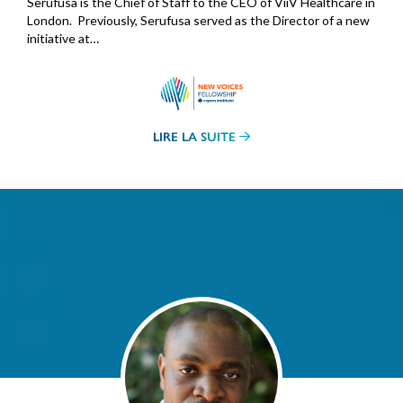
Serufusa is the Chief of Staff to the CEO of ViiV Healthcare in
London. Previously, Serufusa served as the Director of a new
initiative at…
LIRE LA SUITE