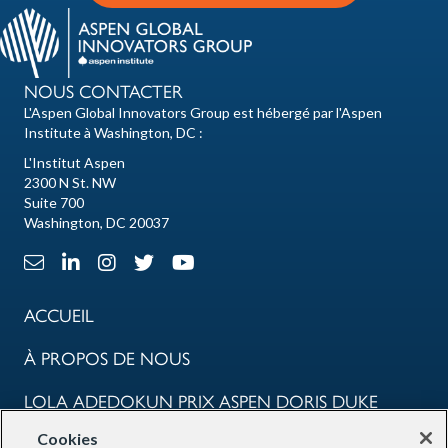
NOUS CONTACTER
L'Aspen Global Innovators Group est hébergé par l'Aspen
Institute à Washington, DC :
L'Institut Aspen
2300 N St. NW
Suite 700
Washington, DC 20037
Lien e-mail
Lien LinkedIn
Lien Instagram
X Lien
Lien Youtube
ACCUEIL
À PROPOS DE NOUS
LOLA ADEDOKUN PRIX ASPEN DORIS DUKE
Cookies
COMMUNAUTÉ