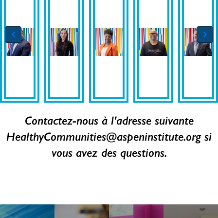
Contactez-nous à l'adresse suivante
HealthyCommunities@aspeninstitute.org
si
Moises
Ray
Marcella
Cassia
Christopher
vous avez des questions.
Arjona
Sanchez
Juarez
Herron
2X
Jr.