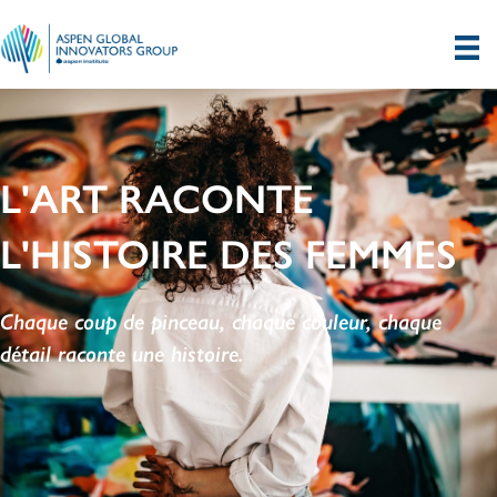
L'ART RACONTE
L'HISTOIRE DES FEMMES
Chaque coup de pinceau, chaque couleur, chaque
détail raconte une histoire.