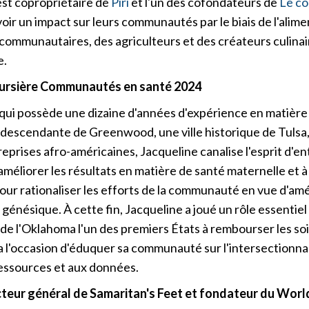
est copropriétaire de
Piri
et l'un des cofondateurs de
Le co
ir un impact sur leurs communautés par le biais de l'alimen
communautaires, des agriculteurs et des créateurs culinai
e.
boursière Communautés en santé 2024
i possède une dizaine d'années d'expérience en matière de p
descendante de Greenwood, une ville historique de Tulsa,
reprises afro-américaines, Jacqueline canalise l'esprit d'
améliorer les résultats en matière de santé maternelle et à
our rationaliser les efforts de la communauté en vue d'amé
é génésique. À cette fin, Jacqueline a joué un rôle essenti
de l'Oklahoma l'un des premiers États à rembourser les so
e a l'occasion d'éduquer sa communauté sur l'intersectionnal
ressources et aux données.
teur général de Samaritan's Feet et fondateur du Wor