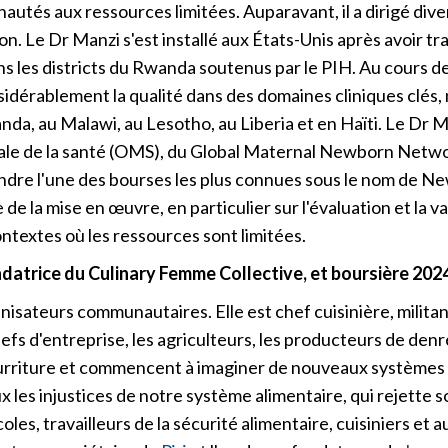
unautés aux ressources limitées. Auparavant, il a dirigé d
on. Le Dr Manzi s'est installé aux États-Unis après avoir tr
 les districts du Rwanda soutenus par le PIH. Au cours de
idérablement la qualité dans des domaines cliniques clés, 
nda, au Malawi, au Lesotho, au Liberia et en Haïti. Le Dr 
le de la santé (OMS), du Global Maternal Newborn Networ
re l'une des bourses les plus connues sous le nom de New
de la mise en œuvre, en particulier sur l'évaluation et la v
ontextes où les ressources sont limitées.
ondatrice du Culinary Femme Collective, et boursière 2
nisateurs communautaires. Elle est chef cuisinière, milit
s d'entreprise, les agriculteurs, les producteurs de denré
ourriture et commencent à imaginer de nouveaux systèmes
 les injustices de notre système alimentaire, qui rejette 
les, travailleurs de la sécurité alimentaire, cuisiniers et a