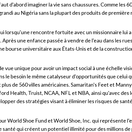
aut d'abord imaginer la vie sans chaussures. Comme les 60
andi au Nigéria sans la plupart des produits de première n
lui lorsqu'une rencontre fortuite avec un missionnaire lui 
l. Après une enfance passée à vendre de l'eau dans les ru
'une bourse universitaire aux États-Unis et de la construc
de vue unique pour avoir un impact social à une échelle visi
ns le besoin le même catalyseur d'opportunités que celui qu'
 plus de 560 villes américaines. Samaritan's Feet et Manny 
ord Health, Truist, NCAA, NFL et NBA, ainsi qu'avec des l
opper des stratégies visant à éliminer les risques de santé
our World Shoe Fund et World Shoe, Inc. qui représente l'
de santé qui créent un potentiel illimité pour des millions 