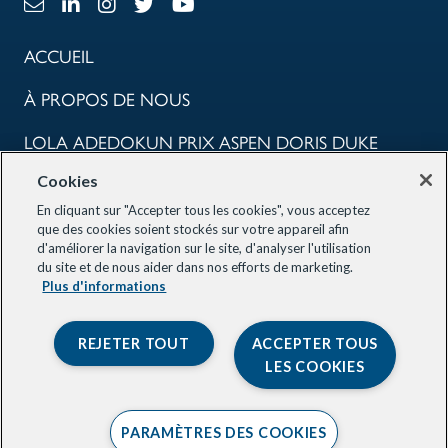
Lien e-mail
Lien LinkedIn
Lien Instagram
X Lien
Lien Youtube
ACCUEIL
À PROPOS DE NOUS
LOLA ADEDOKUN PRIX ASPEN DORIS DUKE
Cookies
COMMUNAUTÉ
En cliquant sur "Accepter tous les cookies", vous acceptez
LES PROGRAMMES
que des cookies soient stockés sur votre appareil afin
d'améliorer la navigation sur le site, d'analyser l'utilisation
du site et de nous aider dans nos efforts de marketing.
NOS PARTENAIRES
Plus d'informations
RESTER INFORMÉ
REJETER TOUT
ACCEPTER TOUS
LES COOKIES
2026 Aspen Global Innovators. Tous droits réservés. Site réalisé par
Smack Happy Design
PARAMÈTRES DES COOKIES