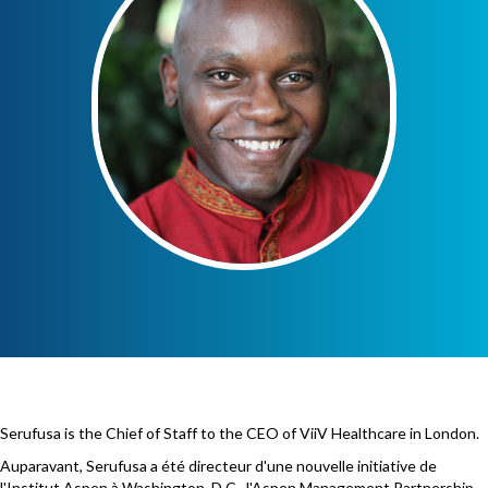
Serufusa is the Chief of Staff to the CEO of ViiV Healthcare in London.
Auparavant, Serufusa a été directeur d'une nouvelle initiative de
l'Institut Aspen à Washington, D.C., l'Aspen Management Partnership