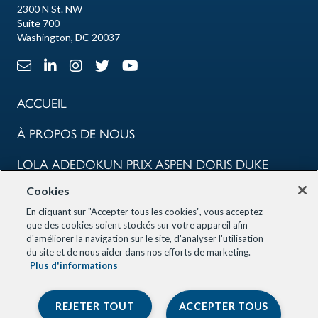
2300 N St. NW
Suite 700
Washington, DC 20037
Lien e-mail
Lien LinkedIn
Lien Instagram
X Lien
Lien Youtube
ACCUEIL
À PROPOS DE NOUS
LOLA ADEDOKUN PRIX ASPEN DORIS DUKE
Cookies
COMMUNAUTÉ
En cliquant sur "Accepter tous les cookies", vous acceptez
LES PROGRAMMES
que des cookies soient stockés sur votre appareil afin
d'améliorer la navigation sur le site, d'analyser l'utilisation
du site et de nous aider dans nos efforts de marketing.
NOS PARTENAIRES
Plus d'informations
RESTER INFORMÉ
REJETER TOUT
ACCEPTER TOUS