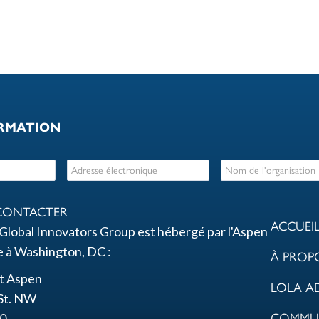
ORMATION
CONTACTER
ACCUEI
Global Innovators Group est hébergé par l'Aspen
e à Washington, DC :
À PROP
ut Aspen
LOLA A
St. NW
00
COMMU