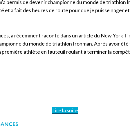
m'a permis de devenir championne du monde de triathlon
é et a fait des heures de route pour que je puisse nager et 
es, a récemment raconté dans un article du New York Times 
mpionne du monde de triathlon Ironman. Après avoir été tou
 première athlète en fauteuil roulant à terminer la compétit
Lire la suite
SANCES